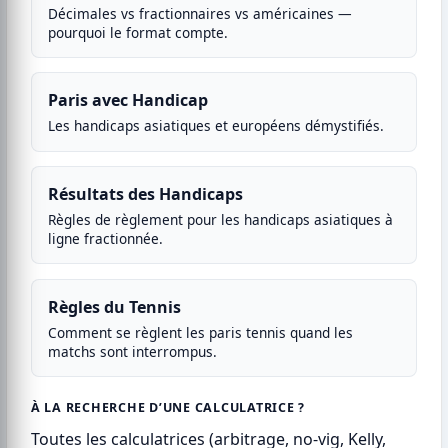
Décimales vs fractionnaires vs américaines —
pourquoi le format compte.
Paris avec Handicap
Les handicaps asiatiques et européens démystifiés.
Résultats des Handicaps
Règles de règlement pour les handicaps asiatiques à
ligne fractionnée.
Règles du Tennis
Comment se règlent les paris tennis quand les
matchs sont interrompus.
À LA RECHERCHE D’UNE CALCULATRICE ?
Toutes les calculatrices (arbitrage, no-vig, Kelly,