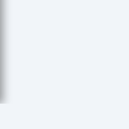
AVVERTENZE