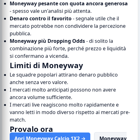
Moneyway pesante con quota ancora generosa
- spesso vale un'analisi più attenta.
Denaro contro il favorito
- segnale utile che il
mercato potrebbe non condividere la percezione
pubblica.
Moneyway più Dropping Odds
- di solito la
combinazione più forte, perché prezzo e liquidità
si confermano a vicenda.
Limiti di Moneyway
Le squadre popolari attirano denaro pubblico
anche senza vero valore.
I mercati molto anticipati possono non avere
ancora volume sufficiente.
I mercati live reagiscono molto rapidamente e
vanno letti in modo diverso rispetto ai mercati pre-
match.
Provalo ora
Apri Moneyway Calcio 1X2 →
Moneyway