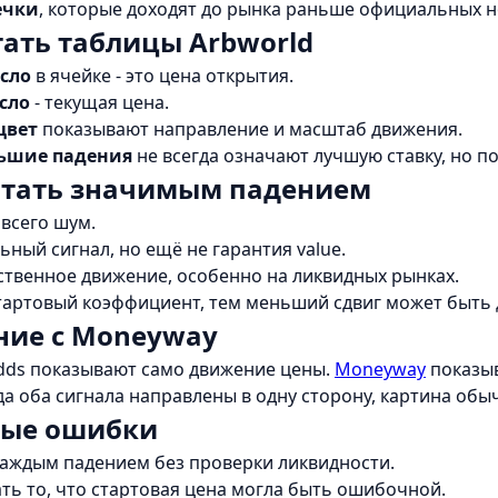
ечки
, которые доходят до рынка раньше официальных н
тать таблицы Arbworld
сло
в ячейке - это цена открытия.
сло
- текущая цена.
цвет
показывают направление и масштаб движения.
ьшие падения
не всегда означают лучшую ставку, но п
итать значимым падением
 всего шум.
ьный сигнал, но ещё не гарантия value.
ственное движение, особенно на ликвидных рынках.
тартовый коэффициент, тем меньший сдвиг может быть
ние с Moneyway
dds показывают само движение цены.
Moneyway
показыв
да оба сигнала направлены в одну сторону, картина обы
ые ошибки
 каждым падением без проверки ликвидности.
ть то, что стартовая цена могла быть ошибочной.