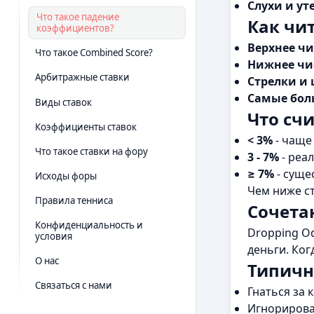
Слухи и ут
Что такое падение
Как чи
коэффициентов?
Верхнее чи
Что такое Combined Score?
Нижнее чи
Арбитражные ставки
Стрелки и 
Самые бол
Виды ставок
Что сч
Коэффициенты ставок
< 3%
- чаще
Что такое ставки на фору
3 - 7%
- реал
≥ 7%
- суще
Исходы форы
Чем ниже с
Правила тенниса
Сочета
Конфиденциальность и
Dropping O
условия
деньги. Ког
О нас
Типичн
Связаться с нами
Гнаться за
Игнорирова