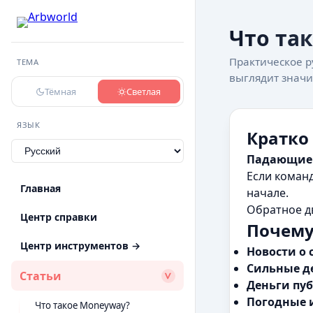
Что та
Практическое р
ТЕМА
выглядит знач
Тёмная
Светлая
ЯЗЫК
Кратко
Падающие
Если команд
Главная
начале.
Обратное дв
Центр справки
Почему
Центр инструментов →
Новости о 
Сильные д
Статьи
Деньги пу
Погодные 
Что такое Moneyway?