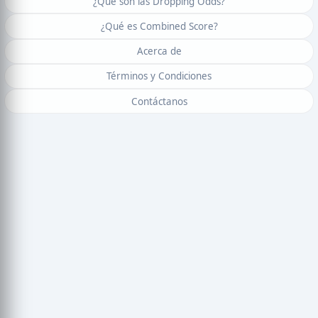
¿Qué son las Dropping Odds?
¿Qué es Combined Score?
Acerca de
Términos y Condiciones
Contáctanos