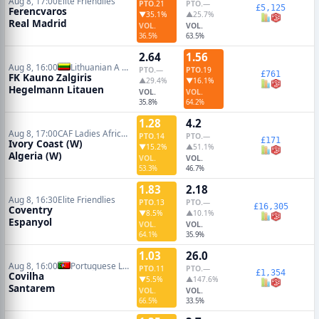
Aug 8, 17:00
Elite Friendlies
PTO.
21
PTO.
—
£5,125
Ferencvaros
▼35.1%
▲25.7%
Real Madrid
VOL.
VOL.
36.5%
63.5%
2.64
1.56
Aug 8, 16:00
Lithuanian A Lyga
PTO.
—
PTO.
19
£761
FK Kauno Zalgiris
▲29.4%
▼16.1%
Hegelmann Litauen
VOL.
VOL.
35.8%
64.2%
1.28
4.2
Aug 8, 17:00
CAF Ladies Africa Nations Cup
PTO.
14
PTO.
—
£171
Ivory Coast (W)
▼15.2%
▲51.1%
Algeria (W)
VOL.
VOL.
53.3%
46.7%
1.83
2.18
Aug 8, 16:30
Elite Friendlies
PTO.
13
PTO.
—
£16,305
Coventry
▼8.5%
▲10.1%
Espanyol
VOL.
VOL.
64.1%
35.9%
1.03
26.0
Aug 8, 16:00
Portuguese Liga 3
PTO.
11
PTO.
—
£1,354
Covilha
▼5.5%
▲147.6%
Santarem
VOL.
VOL.
66.5%
33.5%