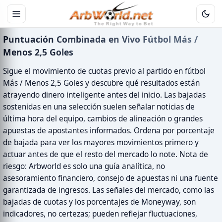
Puntuación Combinada en Vivo Fútbol Más /
Menos 2,5 Goles
Sigue el movimiento de cuotas previo al partido en fútbol
Más / Menos 2,5 Goles y descubre qué resultados están
atrayendo dinero inteligente antes del inicio. Las bajadas
sostenidas en una selección suelen señalar noticias de
última hora del equipo, cambios de alineación o grandes
apuestas de apostantes informados. Ordena por porcentaje
de bajada para ver los mayores movimientos primero y
actuar antes de que el resto del mercado lo note. Nota de
riesgo: Arbworld es solo una guía analítica, no
asesoramiento financiero, consejo de apuestas ni una fuente
garantizada de ingresos. Las señales del mercado, como las
bajadas de cuotas y los porcentajes de Moneyway, son
indicadores, no certezas; pueden reflejar fluctuaciones,