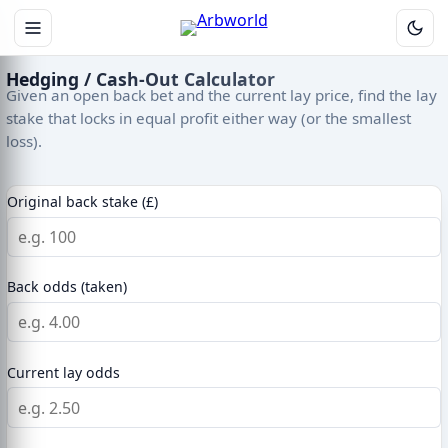
Hedging / Cash-Out Calculator
Given an open back bet and the current lay price, find the lay
stake that locks in equal profit either way (or the smallest
loss).
Original back stake (£)
Back odds (taken)
Current lay odds