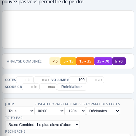
pouvez pas vous permettre de perdre.
< 5
5 – 15
15 – 35
35 – 70
≥ 70
ANALYSE COMBINÉE
COTES
VOLUME £
SCORE CB
Réinitialiser
JOUR
FUSEAU HORAIRE
ACTUALISER
FORMAT DES COTES
TRIER PAR
RECHERCHE