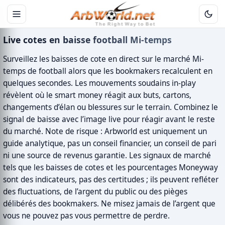
Live cotes en baisse football Mi-temps
Surveillez les baisses de cote en direct sur le marché Mi-
temps de football alors que les bookmakers recalculent en
quelques secondes. Les mouvements soudains in-play
révèlent où le smart money réagit aux buts, cartons,
changements d’élan ou blessures sur le terrain. Combinez le
signal de baisse avec l’image live pour réagir avant le reste
du marché. Note de risque : Arbworld est uniquement un
guide analytique, pas un conseil financier, un conseil de pari
ni une source de revenus garantie. Les signaux de marché
tels que les baisses de cotes et les pourcentages Moneyway
sont des indicateurs, pas des certitudes ; ils peuvent refléter
des fluctuations, de l’argent du public ou des pièges
délibérés des bookmakers. Ne misez jamais de l’argent que
vous ne pouvez pas vous permettre de perdre.