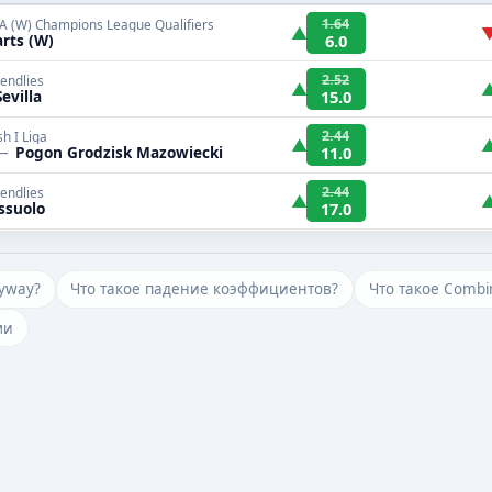
1.64
A (W) Champions League Qualifiers
▲
rts (W)
6.0
2.52
iendlies
▲
Sevilla
15.0
2.44
sh I Liga
▲
—
Pogon Grodzisk Mazowiecki
11.0
2.44
iendlies
▲
ssuolo
17.0
yway?
Что такое падение коэффициентов?
Что такое Combi
ми