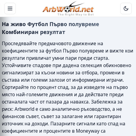
На живо Футбол Първо полувреме
Комбиниран резултат
Проследявайте предмачовото движение на
коефициентите за футбол Първо полувреме и вижте кои
резултати привличат умни пари преди старта.
Устойчивите спадове при дадена селекция обикновено
сигнализират за късни новини за отбора, промени в
състава или големи залози от информирани играчи.
Сортирайте по процент спад, за да изведете на първо
място най-големите движения и да действате преди
останалата част от пазара да навакса. Забележка за
риск: Arbworld е само аналитично ръководство, а не
финансов съвет, съвет за залагане или гарантиран
източник на доходи. Пазарните сигнали като спад на
коефициентите и процентите в Moneyway са