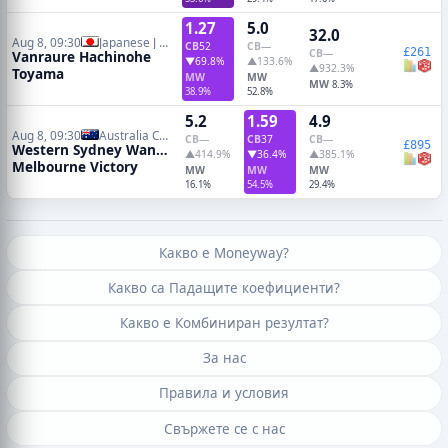
1.27
5.0
32.0
Aug 8, 09:30
Japanese J League 2
CB
52
CB
—
£261
CB
—
Vanraure Hachinohe
▼69.8%
▲133.6%
▲932.3%
Toyama
MW
MW
MW
8.3%
38.9%
52.8%
5.2
1.59
4.9
Aug 8, 09:30
Australia Cup
CB
—
CB
37
CB
—
£895
Western Sydney Wanderers
▲414.9%
▼36.4%
▲385.1%
Melbourne Victory
MW
MW
MW
16.1%
54.5%
29.4%
Какво е Moneyway?
Какво са Падащите коефициенти?
Какво е Комбиниран резултат?
За нас
Правила и условия
Свържете се с нас