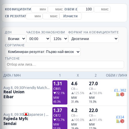
КОЕФИЦИЕНТИ
ОБЕМ £
CB РЕЗУЛТАТ
Изчисти
ДЕН
ЧАСОВА ЗОНА
ОБНОВИ
ФОРМАТ НА КОЕФИЦИЕНТИТЕ
СОРТИРАНЕ
ТЪРСЕНЕ
ДАТА / МАЧ
1
X
2
ОБЕМ / ЛИНК
1.31
4.6
27.0
Aug 8, 09:30
Friendly Matches
CB
85
CB
—
CB
—
£1,302
Real Union
▼72.1%
▲125.5%
▲730.8%
Eibar
MW
MW
MW
49.3%
31.4%
19.3%
1.37
4.2
22.0
Aug 8, 09:30
Japanese J League 2
CB
72
CB
—
CB
—
£314
Fujieda Myfc
▼73.7%
▲100.0%
▲691.4%
Sendai
MW
MW
MW
53.6%
29.4%
17.0%