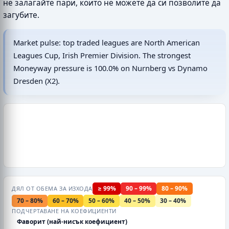
не залагайте пари, които не можете да си позволите да
загубите.
Market pulse: top traded leagues are North American
Leagues Cup, Irish Premier Division. The strongest
Moneyway pressure is 100.0% on Nurnberg vs Dynamo
Dresden (X2).
≥ 99%
90 – 99%
80 – 90%
ДЯЛ ОТ ОБЕМА ЗА ИЗХОДА
70 – 80%
60 – 70%
50 – 60%
40 – 50%
30 – 40%
ПОДЧЕРТАВАНЕ НА КОЕФИЦИЕНТИ
Фаворит (най-нисък коефициент)