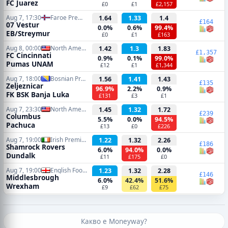
FC Juarez
£0
£1
£2,157
Aug 7, 17:30
Faroe Premier League
1.64
1.33
1.4
£164
07 Vestur
0.0%
0.6%
99.4%
EB/Streymur
£0
£1
£163
Aug 8, 00:00
North American Leagues Cup
1.42
1.3
1.83
£1,357
FC Cincinnati
0.9%
0.1%
99.0%
Pumas UNAM
£12
£1
£1,344
Aug 7, 18:00
Bosnian Premier League
1.56
1.41
1.43
£135
Zeljeznicar
96.9%
2.2%
0.9%
FK BSK Banja Luka
£131
£3
£1
Aug 7, 23:30
North American Leagues Cup
1.45
1.32
1.72
£239
Columbus
5.5%
0.0%
94.5%
Pachuca
£13
£0
£226
Aug 7, 19:00
Irish Premier Division
1.22
1.32
2.26
£186
Shamrock Rovers
6.0%
94.0%
0.0%
Dundalk
£11
£175
£0
Aug 7, 19:00
English Football League Cup
1.23
1.32
2.28
£146
Middlesbrough
6.0%
42.4%
51.6%
Wrexham
£9
£62
£75
Какво е Moneyway?