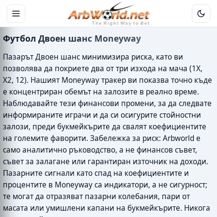
Футбол Двоен шанс Moneyway
Пазарът Двоен шанс минимизира риска, като ви
позволява да покриете два от три изхода на мача (1X,
X2, 12). Нашият Moneyway тракер ви показва точно къде
е концентриран обемът на залозите в реално време.
Наблюдавайте тези финансови промени, за да следвате
информираните играчи и да си осигурите стойностни
залози, преди букмейкърите да свалят коефициентите
на големите фаворити. Забележка за риск: Arbworld е
само аналитично ръководство, а не финансов съвет,
съвет за залагане или гарантиран източник на доходи.
Пазарните сигнали като спад на коефициентите и
процентите в Moneyway са индикатори, а не сигурност;
те могат да отразяват пазарни колебания, пари от
масата или умишлени капани на букмейкърите. Никога