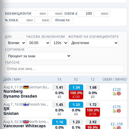
КОЕФИЦИЕНТИ
ОБЕМ £
% ЗНАК
Изчисти
ДЕН
ЧАСОВА ЗОНА
ОБНОВИ
ФОРМАТ НА КОЕФИЦИЕНТИТЕ
СОРТИРАНЕ
ТЪРСЕНЕ
ДАТА / МАЧ
1X
X2
12
ОБЕМ / ЛИНКОВ
Aug 9, 11:30
German Bundesliga 2
1.41
1.34
1.68
£120
Nurnberg
0.0%
100.0%
0.0%
Dynamo Dresden
£0
£120
£0
Aug 7, 16:00
Finnish Veikkausliiga
1.45
1.33
1.72
£176
SJK
0.0%
0.0%
100.0%
Gnistan
£0
£0
£176
Aug 8, 02:30
North American Leagues Cup
1.16
1.23
2.92
£2,158
Vancouver Whitecaps
0.0%
0.1%
99.9%