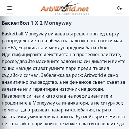
Баскетбол 1 X 2 Moneyway
Basketball Moneyway ви дава вътрешен поглед върху
разпределението на обема на залозите във всеки мач
от НБА, Евролигата и международния баскетбол.
Идентифицирайте действията на професионалистите,
проследявайте масивните залози на синдикати и вижте
точно накъде отиват умните пари преди първия
съдийски сигнал. Забележка за риск: Arbworld е само
аналитично ръководство, а не финансов съвет, съвет за
залагане или гарантиран източник на доходи.
Пазарните сигнали като спад на коефициентите и
процентите в Moneyway са индикатори, а не сигурност;
те могат да отразяват пазарни колебания, пари от
масата или умишлени капани на букмейкърите. Никога
не залагайте пари, които не можете да си позволите да