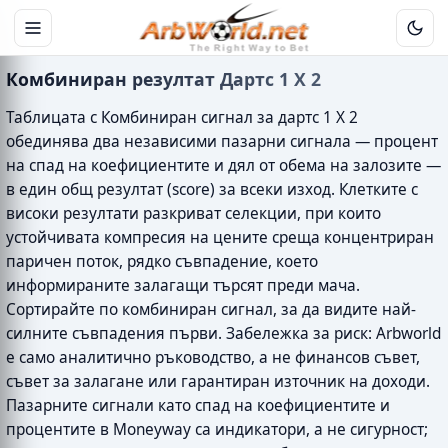
Комбиниран резултат Дартс 1 X 2
Таблицата с Комбиниран сигнал за дартс 1 X 2
обединява два независими пазарни сигнала — процент
на спад на коефициентите и дял от обема на залозите —
в един общ резултат (score) за всеки изход. Клетките с
високи резултати разкриват селекции, при които
устойчивата компресия на цените среща концентриран
паричен поток, рядко съвпадение, което
информираните залагащи търсят преди мача.
Сортирайте по комбиниран сигнал, за да видите най-
силните съвпадения първи. Забележка за риск: Arbworld
е само аналитично ръководство, а не финансов съвет,
съвет за залагане или гарантиран източник на доходи.
Пазарните сигнали като спад на коефициентите и
процентите в Moneyway са индикатори, а не сигурност;