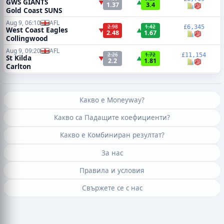
GWS GIANTS
▼
▲
1.37
3.4
Gold Coast SUNS
Aug 9, 06:10
AFL
2.98
1.42
£6,345
West Coast Eagles
▼
▲
2.48
1.67
Collingwood
Aug 9, 09:20
AFL
2.26
1.72
£11,154
St Kilda
▼
▲
2.2
1.81
Carlton
Какво е Moneyway?
Какво са Падащите коефициенти?
Какво е Комбиниран резултат?
За нас
Правила и условия
Свържете се с нас