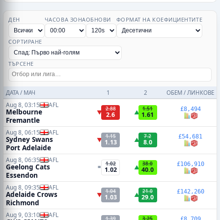
ДЕН
ЧАСОВА ЗОНА
ОБНОВИ
ФОРМАТ НА КОЕФИЦИЕНТИТЕ
СОРТИРАНЕ
ТЪРСЕНЕ
ДАТА / МАЧ
1
2
ОБЕМ / ЛИНКОВЕ
Aug 8, 03:15
AFL
2.88
1.51
£8,494
Melbourne
▼
▲
2.6
1.61
Fremantle
Aug 8, 06:15
AFL
1.15
7.2
£54,681
Sydney Swans
▼
▲
1.13
8.0
Port Adelaide
Aug 8, 06:35
AFL
1.02
38.0
£106,910
Geelong Cats
=
▲
1.02
40.0
Essendon
Aug 8, 09:35
AFL
1.04
21.0
£142,260
Adelaide Crows
▼
▲
1.03
29.0
Richmond
Aug 9, 03:10
AFL
1.39
3.25
£8,709