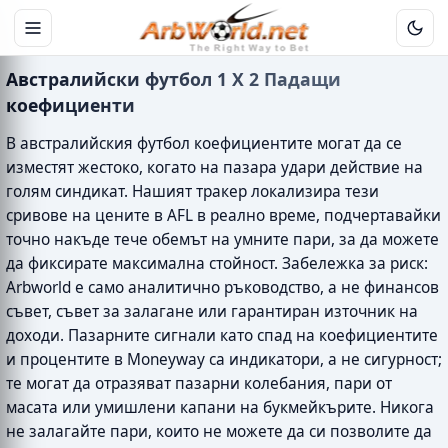
Австралийски футбол 1 X 2 Падащи
коефициенти
В австралийския футбол коефициентите могат да се
изместят жестоко, когато на пазара удари действие на
голям синдикат. Нашият тракер локализира тези
сривове на цените в AFL в реално време, подчертавайки
точно накъде тече обемът на умните пари, за да можете
да фиксирате максимална стойност. Забележка за риск:
Arbworld е само аналитично ръководство, а не финансов
съвет, съвет за залагане или гарантиран източник на
доходи. Пазарните сигнали като спад на коефициентите
и процентите в Moneyway са индикатори, а не сигурност;
те могат да отразяват пазарни колебания, пари от
масата или умишлени капани на букмейкърите. Никога
не залагайте пари, които не можете да си позволите да