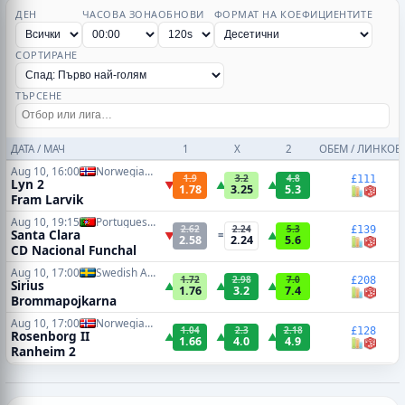
ДЕН
ЧАСОВА ЗОНА
ОБНОВИ
ФОРМАТ НА КОЕФИЦИЕНТИТЕ
СОРТИРАНЕ
ТЪРСЕНЕ
ДАТА / МАЧ
1
X
2
ОБЕМ / ЛИНКОВ
Aug 10, 16:00
Norwegian 3rd Division
1.9
3.2
4.8
£111
Lyn 2
▼
▲
▲
1.78
3.25
5.3
Fram Larvik
Aug 10, 19:15
Portuguese Primeira Liga
2.62
2.24
5.3
£139
Santa Clara
▼
=
▲
2.58
2.24
5.6
CD Nacional Funchal
Aug 10, 17:00
Swedish Allsvenskan
1.72
2.98
7.0
£208
Sirius
▲
▲
▲
1.76
3.2
7.4
Brommapojkarna
Aug 10, 17:00
Norwegian 3rd Division
1.04
2.3
2.18
£128
Rosenborg II
▲
▲
▲
1.66
4.0
4.9
Ranheim 2