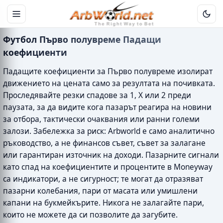
Футбол Първо полувреме Падащи
коефициенти
Падащите коефициенти за Първо полувреме изолират
движението на цената само за резултата на почивката.
Проследявайте резки спадове за 1, X или 2 преди
паузата, за да видите кога пазарът реагира на новини
за отбора, тактически очаквания или ранни големи
залози. Забележка за риск: Arbworld е само аналитично
ръководство, а не финансов съвет, съвет за залагане
или гарантиран източник на доходи. Пазарните сигнали
като спад на коефициентите и процентите в Moneyway
са индикатори, а не сигурност; те могат да отразяват
пазарни колебания, пари от масата или умишлени
капани на букмейкърите. Никога не залагайте пари,
които не можете да си позволите да загубите.