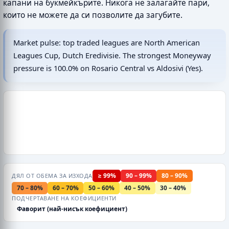
капани на букмейкърите. Никога не залагайте пари,
които не можете да си позволите да загубите.
Market pulse: top traded leagues are North American
Leagues Cup, Dutch Eredivisie. The strongest Moneyway
pressure is 100.0% on Rosario Central vs Aldosivi (Yes).
≥ 99%
90 – 99%
80 – 90%
ДЯЛ ОТ ОБЕМА ЗА ИЗХОДА
70 – 80%
60 – 70%
50 – 60%
40 – 50%
30 – 40%
ПОДЧЕРТАВАНЕ НА КОЕФИЦИЕНТИ
Фаворит (най-нисък коефициент)