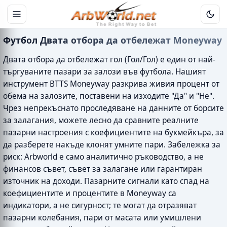
Футбол Двата отбора да отбележат Moneyway
Двата отбора да отбележат гол (Гол/Гол) е един от най-
търгуваните пазари за залози във футбола. Нашият
инструмент BTTS Moneyway разкрива живия процент от
обема на залозите, поставени на изходите "Да" и "Не".
Чрез непрекъснато проследяване на данните от борсите
за залагания, можете лесно да сравните реалните
пазарни настроения с коефициентите на букмейкъра, за
да разберете накъде клонят умните пари. Забележка за
риск: Arbworld е само аналитично ръководство, а не
финансов съвет, съвет за залагане или гарантиран
източник на доходи. Пазарните сигнали като спад на
коефициентите и процентите в Moneyway са
индикатори, а не сигурност; те могат да отразяват
пазарни колебания, пари от масата или умишлени