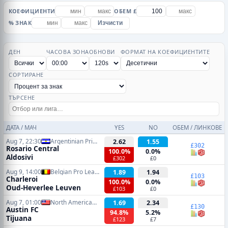
КОЕФИЦИЕНТИ
ОБЕМ £
% ЗНАК
Изчисти
ДЕН
ЧАСОВА ЗОНА
ОБНОВИ
ФОРМАТ НА КОЕФИЦИЕНТИТЕ
СОРТИРАНЕ
ТЪРСЕНЕ
ДАТА / МАЧ
YES
NO
ОБЕМ / ЛИНКОВЕ
Aug 7, 22:30
Argentinian Primera Division
2.62
1.55
£302
Rosario Central
100.0%
0.0%
Aldosivi
£302
£0
Aug 9, 14:00
Belgian Pro League
1.89
1.94
£103
Charleroi
100.0%
0.0%
Oud-Heverlee Leuven
£103
£0
Aug 7, 01:00
North American Leagues Cup
1.69
2.34
£130
Austin FC
94.8%
5.2%
Tijuana
£123
£7