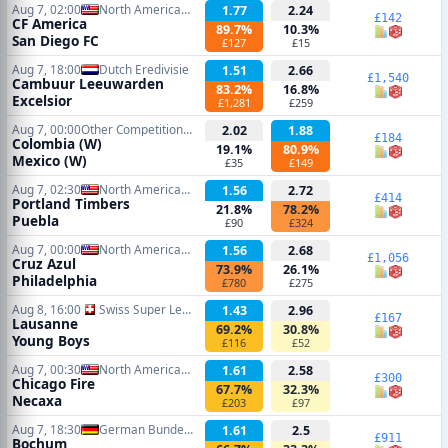
Aug 7, 02:00
North American Leagues Cup
1.77
2.24
£142
CF America
89.7%
10.3%
San Diego FC
£127
£15
Aug 7, 18:00
Dutch Eredivisie
1.51
2.66
£1,540
Cambuur Leeuwarden
83.2%
16.8%
Excelsior
£1,281
£259
Aug 7, 00:00
Other Competitions Soccer
2.02
1.88
£184
Colombia (W)
19.1%
80.9%
Mexico (W)
£35
£149
Aug 7, 02:30
North American Leagues Cup
1.56
2.72
£414
Portland Timbers
21.8%
78.2%
Puebla
£90
£324
Aug 7, 00:00
North American Leagues Cup
1.56
2.68
£1,056
Cruz Azul
73.9%
26.1%
Philadelphia
£780
£275
Aug 8, 16:00
Swiss Super League
1.43
2.96
£167
Lausanne
69.2%
30.8%
Young Boys
£116
£52
Aug 7, 00:30
North American Leagues Cup
1.61
2.58
£300
Chicago Fire
67.7%
32.3%
Necaxa
£203
£97
Aug 7, 18:30
German Bundesliga 2
1.61
2.5
£911
Bochum