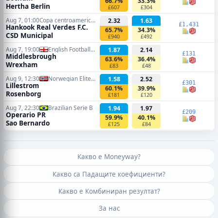
66.7%
33.3%
Hertha Berlin
£607
£304
Aug 7, 01:00
Copa centroamericana
2.32
1.63
£1,431
Hankook Real Verdes F.C.
65.7%
34.3%
CSD Municipal
£940
£492
Aug 7, 19:00
English Football League Cup
1.87
2.14
£131
Middlesbrough
63.6%
36.4%
Wrexham
£83
£48
Aug 9, 12:30
Norwegian Eliteserien
1.58
2.52
£301
Lillestrom
60.1%
39.9%
Rosenborg
£181
£120
Aug 7, 22:30
Brazilian Serie B
1.94
1.97
£209
Operario PR
59.9%
40.1%
Sao Bernardo
£125
£84
Какво е Moneyway?
Какво са Падащите коефициенти?
Какво е Комбиниран резултат?
За нас