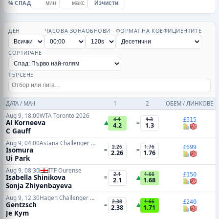
% СПАД
Изчисти
ДЕН
ЧАСОВА ЗОНА
ОБНОВИ
ФОРМАТ НА КОЕФИЦИЕНТИТЕ
СОРТИРАНЕ
ТЪРСЕНЕ
ДАТА / МАЧ
1
2
ОБЕМ / ЛИНКОВЕ
Aug 9, 18:00
WTA Toronto 2026
4.1
1.3
£515
Al Korneeva
▲
=
4.2
1.3
C Gauff
Aug 9, 04:00
Astana Challenger 2026
2.26
1.76
£699
Isomura
=
=
2.26
1.76
Ui Park
Aug 9, 08:30
ITF Ourense
2.1
1.66
£150
Isabella Shinikova
=
▲
2.1
1.68
Sonja Zhiyenbayeva
Aug 9, 12:30
Hagen Challenger 2026
2.38
1.66
£240
Gentzsch
=
▲
2.38
1.71
Je Kym