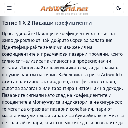
Тенис 1 X 2 Падащи коефициенти
Проследявайте Падащите коефициенти за тенис на
живо директно от най-добрите борси за залагания.
Идентифицирайте значими движения на
коефициентите и предмачови пазарни промени, които
силно сигнализират активност на професионални
играчи. Използвайте тези индикатори, за да правите
по-умни залози на тенис. Забележка за риск: Arbworld е
само аналитично ръководство, а не финансов съвет,
съвет за залагане или гарантиран източник на доходи.
Пазарните сигнали като спад на коефициентите и
процентите в Moneyway са индикатори, а не сигурност;
те могат да отразяват пазарни колебания, пари от
масата или умишлени капани на букмейкърите. Никога
не залагайте пари, които не можете да си позволите да