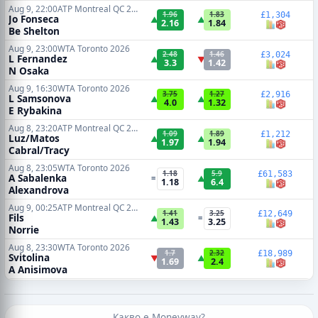
Aug 9, 22:00
ATP Montreal QC 2026
1.96
1.83
£1,304
Jo Fonseca
▲
▲
2.16
1.84
Be Shelton
Aug 9, 23:00
WTA Toronto 2026
2.48
1.46
£3,024
L Fernandez
▲
▼
3.3
1.42
N Osaka
Aug 9, 16:30
WTA Toronto 2026
3.75
1.27
£2,916
L Samsonova
▲
▲
4.0
1.32
E Rybakina
Aug 8, 23:20
ATP Montreal QC 2026
1.09
1.89
£1,212
Luz/Matos
▲
▲
1.97
1.94
Cabral/Tracy
Aug 8, 23:05
WTA Toronto 2026
1.18
5.9
£61,583
A Sabalenka
=
▲
1.18
6.4
Alexandrova
Aug 9, 00:25
ATP Montreal QC 2026
1.41
3.25
£12,649
Fils
▲
=
1.43
3.25
Norrie
Aug 8, 23:30
WTA Toronto 2026
1.7
2.32
£18,989
Svitolina
▼
▲
1.69
2.4
A Anisimova
Какво е Moneyway?