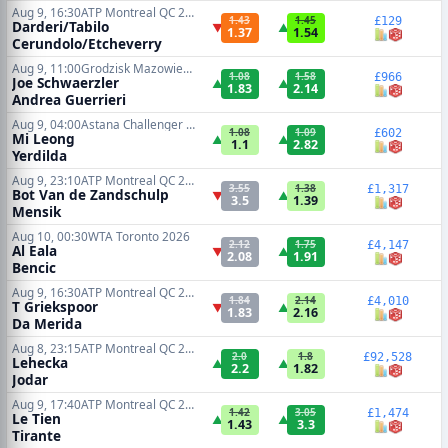
Aug 9, 16:30
ATP Montreal QC 2026
1.43
1.45
£129
Darderi/Tabilo
▼
▲
1.37
1.54
Cerundolo/Etcheverry
Aug 9, 11:00
Grodzisk Mazowiecki Challenger 2026
1.08
1.58
£966
Joe Schwaerzler
▲
▲
1.83
2.14
Andrea Guerrieri
Aug 9, 04:00
Astana Challenger 2026
1.08
1.09
£602
Mi Leong
▲
▲
1.1
2.82
Yerdilda
Aug 9, 23:10
ATP Montreal QC 2026
3.55
1.38
£1,317
Bot Van de Zandschulp
▼
▲
3.5
1.39
Mensik
Aug 10, 00:30
WTA Toronto 2026
2.12
1.75
£4,147
Al Eala
▼
▲
2.08
1.91
Bencic
Aug 9, 16:30
ATP Montreal QC 2026
1.84
2.14
£4,010
T Griekspoor
▼
▲
1.83
2.16
Da Merida
Aug 8, 23:15
ATP Montreal QC 2026
2.0
1.8
£92,528
Lehecka
▲
▲
2.2
1.82
Jodar
Aug 9, 17:40
ATP Montreal QC 2026
1.42
3.05
£1,474
Le Tien
▲
▲
1.43
3.3
Tirante