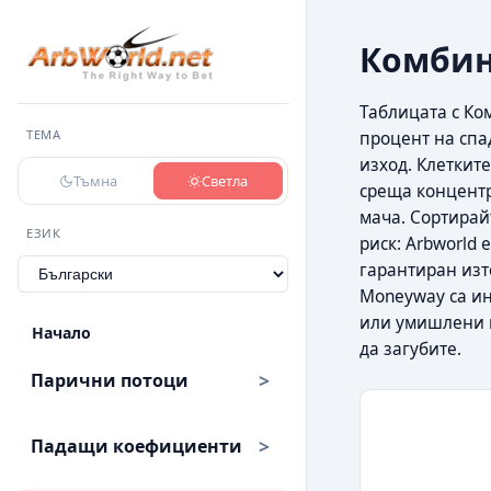
Комбин
Таблицата с Ко
ТЕМА
процент на спад
изход. Клеткит
Тъмна
Светла
среща концентр
мача. Сортирай
ЕЗИК
риск: Arbworld 
гарантиран изт
Moneyway са ин
или умишлени к
Начало
да загубите.
Парични потоци
Падащи коефициенти