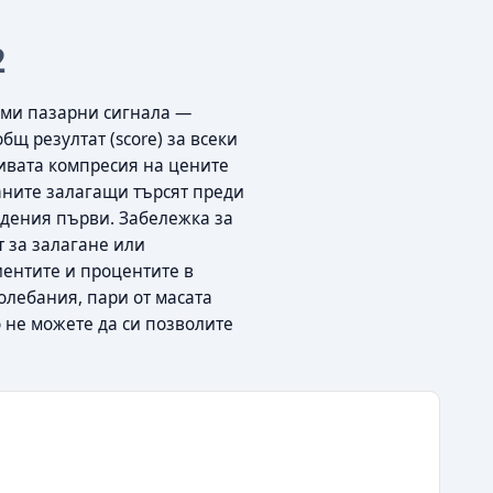
2
ими пазарни сигнала —
щ резултат (score) за всеки
чивата компресия на цените
аните залагащи търсят преди
адения първи. Забележка за
т за залагане или
иентите и процентите в
колебания, пари от масата
 не можете да си позволите