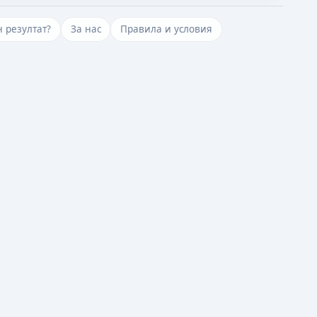
 резултат?
За нас
Правила и условия