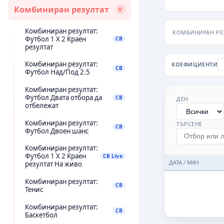
Комбиниран резултат
Комбиниран резултат:
КОМБИНИРАН РЕ
Футбол 1 X 2 Краен
резултат
Комбиниран резултат:
КОЕФИЦИЕНТИ
Футбол Над/Под 2.5
Комбиниран резултат:
Футбол Двата отбора да
ДЕН
отбележат
Комбиниран резултат:
ТЪРСЕНЕ
Футбол Двоен шанс
Комбиниран резултат:
Футбол 1 X 2 Краен
ДАТА / МАЧ
резултат На живо
Комбиниран резултат:
Тенис
Комбиниран резултат:
Баскетбол