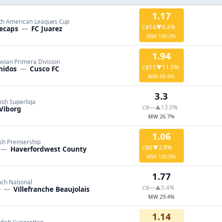
1.17
th American Leagues Cup
14
▼6.4%
ecaps
—
FC Juarez
CB
100.0%
MW
1.94
vian Primera Division
11
▼11.0%
nidos
—
Cusco FC
CB
68.4%
MW
3.3
ish Superliga
—
▲13.0%
Viborg
CB
26.7%
MW
1.06
sh Premiership
6
▼2.8%
—
Haverfordwest County
CB
100.0%
MW
1.77
nch National
—
▲5.4%
e
—
Villefranche Beaujolais
CB
29.4%
MW
1.14