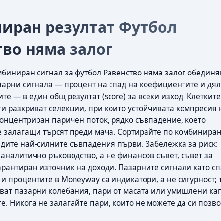
иран резултат Футбол
тво няма залог
мбиниран сигнал за футбол Равенство няма залог обединя
арни сигнала — процент на спад на коефициентите и дял
те — в един общ резултат (score) за всеки изход. Клетките
ти разкриват селекции, при които устойчивата компресия 
онцентриран паричен поток, рядко съвпадение, което
 залагащи търсят преди мача. Сортирайте по комбинира
видите най-силните съвпадения първи. Забележка за риск:
 аналитично ръководство, а не финансов съвет, съвет за
арантиран източник на доходи. Пазарните сигнали като сп
и процентите в Moneyway са индикатори, а не сигурност; 
яват пазарни колебания, пари от масата или умишлени ка
е. Никога не залагайте пари, които не можете да си позв