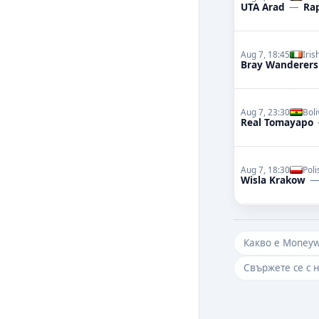
UTA Arad
—
Ra
Aug 7, 18:45
Iris
Bray Wanderers
Aug 7, 23:30
Boli
Real Tomayapo
Aug 7, 18:30
Poli
Wisla Krakow
Какво е Money
Свържете се с 