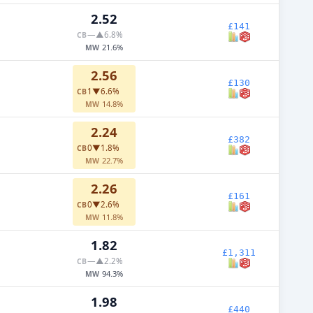
2.52
£141
—
▲6.8%
CB
21.6%
MW
2.56
£130
1
▼6.6%
CB
14.8%
MW
2.24
£382
0
▼1.8%
CB
22.7%
MW
2.26
£161
0
▼2.6%
CB
11.8%
MW
1.82
£1,311
—
▲2.2%
CB
94.3%
MW
1.98
£440