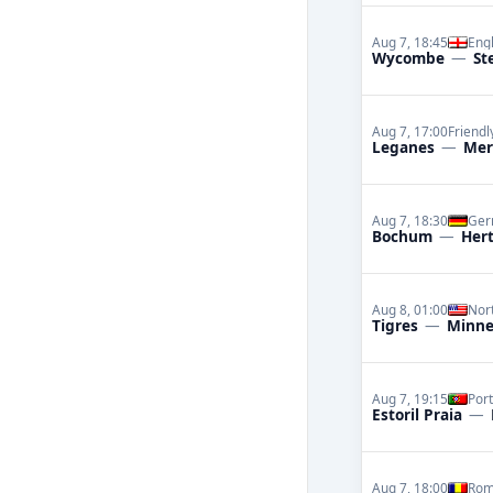
Aug 7, 18:45
Engl
Wycombe
—
St
Aug 7, 17:00
Friend
Leganes
—
Mer
Aug 7, 18:30
Ger
Bochum
—
Hert
Aug 8, 01:00
Nor
Tigres
—
Minne
Aug 7, 19:15
Por
Estoril Praia
—
Aug 7, 18:00
Rom