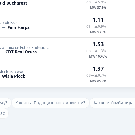
—
▲5.9%
pid Bucharest
CB
37.6%
MW
1.11
h Division 1
—
▲0.9%
—
Finn Harps
CB
93.0%
MW
1.53
vian Liga de Futbol Profesional
—
▲1.3%
—
CDT Real Oruro
CB
100.0%
MW
1.37
sh Ekstraklasa
—
▲0.7%
—
Wisla Plock
CB
85.9%
MW
way?
Какво са Падащите коефициенти?
Какво е Комбиниран
нас