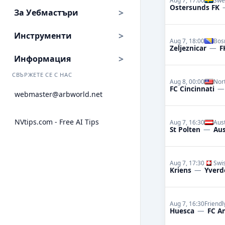
Aug 7, 17:00
Swe
Ostersunds FK
За Уебмастъри
Инструменти
Aug 7, 18:00
Bos
Zeljeznicar
—
F
Информация
СВЪРЖЕТЕ СЕ С НАС
Aug 8, 00:00
Nor
FC Cincinnati
webmaster@arbworld.net
NVtips.com - Free AI Tips
Aug 7, 16:30
Aust
St Polten
—
Aus
Aug 7, 17:30
Swi
Kriens
—
Yverd
Aug 7, 16:30
Friend
Huesca
—
FC A