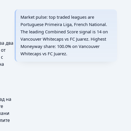
Market pulse: top traded leagues are
Portuguese Primeira Liga, French National.
The leading Combined Score signal is 14 on
Vancouver Whitecaps vs FC Juarez. Highest
ва два
Moneyway share: 100.0% on Vancouver
 от
Whitecaps vs FC Juarez.
 с
на
н
ад на
те
пани
олите