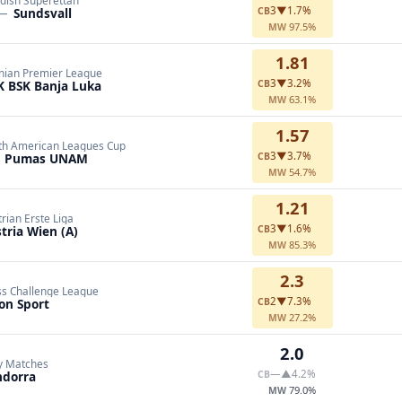
dish Superettan
3
▼1.7%
—
Sundsvall
CB
97.5%
MW
1.81
nian Premier League
3
▼3.2%
K BSK Banja Luka
CB
63.1%
MW
1.57
th American Leagues Cup
3
▼3.7%
—
Pumas UNAM
CB
54.7%
MW
1.21
rian Erste Liga
3
▼1.6%
tria Wien (A)
CB
85.3%
MW
2.3
ss Challenge League
2
▼7.3%
on Sport
CB
27.2%
MW
2.0
ly Matches
—
▲4.2%
ndorra
CB
79.0%
MW