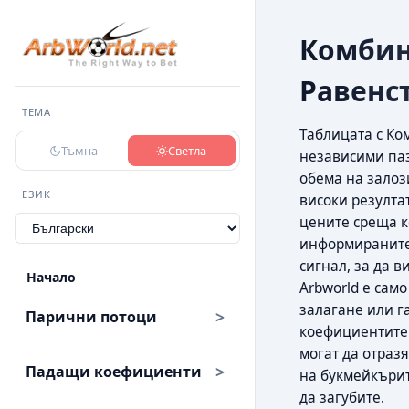
Комбин
Равенс
ТЕМА
Таблицата с Ко
Тъмна
Светла
независими паз
обема на залози
ЕЗИК
високи резулта
цените среща к
информираните
сигнал, за да 
Начало
Arbworld е само
залагане или г
Парични потоци
коефициентите 
могат да отраз
Падащи коефициенти
на букмейкърит
да загубите.