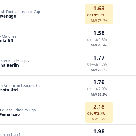
1.63
ish Football League Cup
1
▼1.2%
evenage
CB
78.4%
MW
1.58
ly Matches
—
▲5.3%
ida AD
CB
85.2%
MW
1.77
man Bundesliga 2
—
▲1.7%
ha Berlin
CB
77.3%
MW
1.76
th American Leagues Cup
—
▲2.9%
sota Utd
CB
88.2%
MW
2.18
tuguese Primeira Liga
0
▼2.7%
Famalicao
CB
5.7%
MW
1.98
anian Liga I