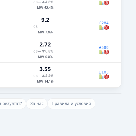
—
▲4.8%
CB
62.4%
MW
9.2
£284
—
CB
7.0%
MW
2.72
£589
—
▼6.8%
CB
0.0%
MW
3.55
£103
—
▲4.4%
CB
14.1%
MW
 резултат?
За нас
Правила и условия