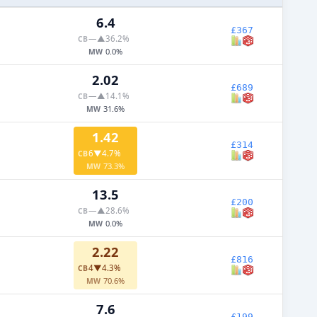
6.4
£367
—
▲36.2%
CB
0.0%
MW
2.02
£689
—
▲14.1%
CB
31.6%
MW
1.42
£314
6
▼4.7%
CB
73.3%
MW
13.5
£200
—
▲28.6%
CB
0.0%
MW
2.22
£816
4
▼4.3%
CB
70.6%
MW
7.6
£199