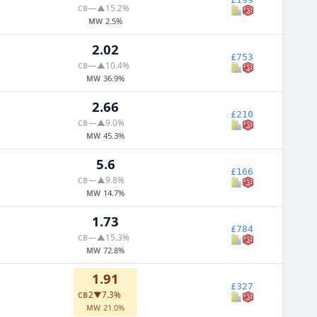
—
▲15.2%
CB
2.5%
MW
2.02
£753
—
▲10.4%
CB
36.9%
MW
2.66
£210
—
▲9.0%
CB
45.3%
MW
5.6
£166
—
▲9.8%
CB
14.7%
MW
1.73
£784
—
▲15.3%
CB
72.8%
MW
1.91
£327
2
▼7.3%
CB
21.0%
MW