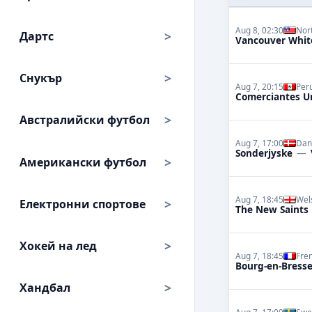
Aug 8, 02:30
Nor
Дартс
Vancouver Whit
Снукър
Aug 7, 20:15
Peru
Comerciantes U
Австралийски футбол
Aug 7, 17:00
Dan
Sonderjyske
—
Американски футбол
Aug 7, 18:45
Wel
Електронни спортове
The New Saints
Хокей на лед
Aug 7, 18:45
Fre
Bourg-en-Bress
Хандбал