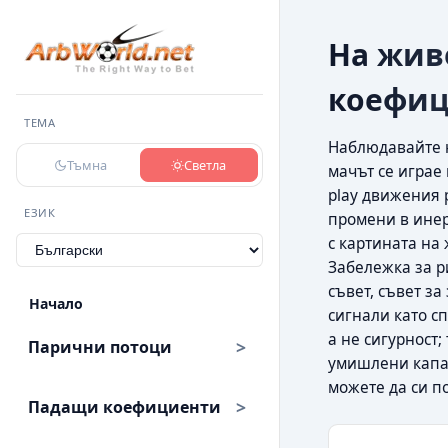
На жив
коефи
ТЕМА
Наблюдавайте н
Тъмна
Светла
мачът се играе
play движения 
ЕЗИК
промени в инер
с картината на 
Забележка за р
съвет, съвет з
Начало
сигнали като с
а не сигурност;
Парични потоци
умишлени капан
можете да си п
Падащи коефициенти