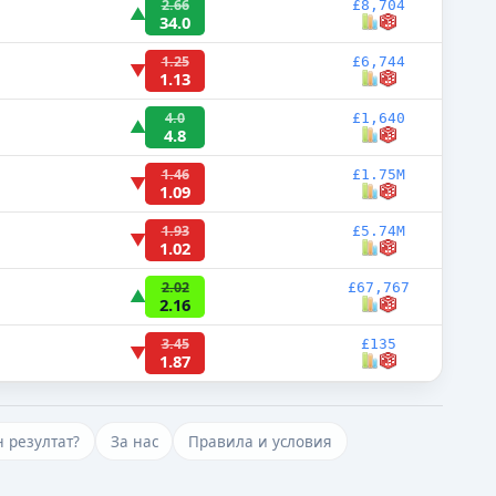
2.66
£8,704
▲
34.0
1.25
£6,744
▼
1.13
4.0
£1,640
▲
4.8
1.46
£1.75M
▼
1.09
1.93
£5.74M
▼
1.02
2.02
£67,767
▲
2.16
3.45
£135
▼
1.87
 резултат?
За нас
Правила и условия