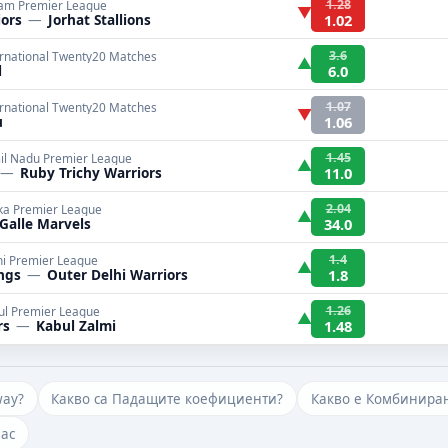
1.28
am Premier League
▼
ors
—
Jorhat Stallions
1.02
3.6
ernational Twenty20 Matches
▲
l
6.0
1.07
ernational Twenty20 Matches
▼
u
1.06
1.45
il Nadu Premier League
▲
—
Ruby Trichy Warriors
11.0
2.04
ka Premier League
▲
Galle Marvels
34.0
1.4
hi Premier League
▲
ings
—
Outer Delhi Warriors
1.8
1.26
ul Premier League
▲
rs
—
Kabul Zalmi
1.48
way?
Какво са Падащите коефициенти?
Какво е Комбиниран
нас