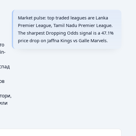
Market pulse: top traded leagues are Lanka
Premier League, Tamil Nadu Premier League.
The sharpest Dropping Odds signal is a 47.1%
price drop on Jaffna Kings vs Galle Marvels.
то
in-
спад
ов
тори,
 или