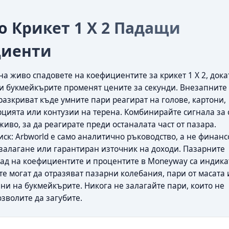
о Крикет 1 X 2 Падащи
циенти
а живо спадовете на коефициентите за крикет 1 X 2, дока
 и букмейкърите променят цените за секунди. Внезапните 
разкриват къде умните пари реагират на голове, картони,
цията или контузии на терена. Комбинирайте сигнала за 
живо, за да реагирате преди останалата част от пазара.
иск: Arbworld е само аналитично ръководство, а не финанс
а залагане или гарантиран източник на доходи. Пазарните
пад на коефициентите и процентите в Moneyway са индика
 те могат да отразяват пазарни колебания, пари от масата
и на букмейкърите. Никога не залагайте пари, които не
озволите да загубите.