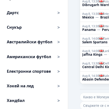
Aug 8, 13:30
Ass
Dibrugarh Warri
Дартс
Aug 8, 13:30
Int
Mexico
—
Brazi
Aug 8, 13:30
Int
Снукър
Panama
—
Per
Aug 8, 14:00
Tam
Австралийски футбол
Salem Spartans
Aug 8, 14:00
Lan
Jaffna Kings
—
Американски футбол
Aug 8, 13:30
Del
Central Delhi K
Електронни спортове
Aug 8, 14:30
Kab
Abasin Defende
Хокей на лед
Какво е Money
Хандбал
Свържете се с 