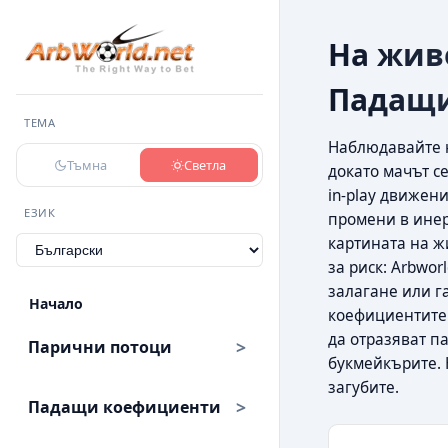
На живо
Падащи
ТЕМА
Наблюдавайте н
Тъмна
Светла
докато мачът с
in-play движен
ЕЗИК
промени в инер
картината на ж
за риск: Arbwor
залагане или г
Начало
коефициентите 
да отразяват п
Парични потоци
букмейкърите. 
загубите.
Падащи коефициенти