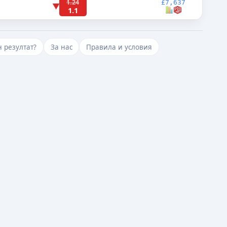
1.24
£7,637
▼
1.1
 резултат?
За нас
Правила и условия