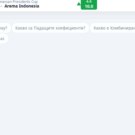
4.5
onesian Presidents Cup
▲
—
Arema Indonesia
10.0
way?
Какво са Падащите коефициенти?
Какво е Комбиниран
нас