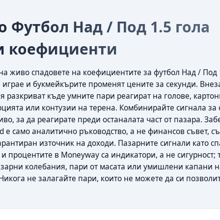
 Футбол Над / Под 1.5 гола
 коефициенти
а живо спадовете на коефициентите за футбол Над / Под 1
е играе и букмейкърите променят цените за секунди. Вне
ия разкриват къде умните пари реагират на голове, картон
цията или контузии на терена. Комбинирайте сигнала за 
иво, за да реагирате преди останалата част от пазара. За
ld е само аналитично ръководство, а не финансов съвет, съ
арантиран източник на доходи. Пазарните сигнали като сп
и процентите в Moneyway са индикатори, а не сигурност; 
азарни колебания, пари от масата или умишлени капани н
Никога не залагайте пари, които не можете да си позволи