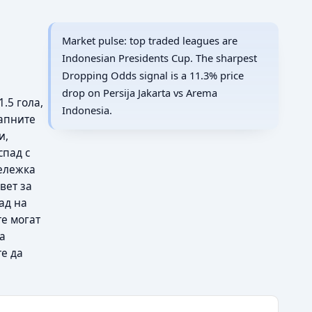
Market pulse: top traded leagues are
Indonesian Presidents Cup. The sharpest
Dropping Odds signal is a 11.3% price
drop on Persija Jakarta vs Arema
.5 гола,
Indonesia.
запните
и,
спад с
бележка
вет за
ад на
те могат
а
те да