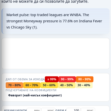
които не можете да си позволите да загубите.
Market pulse: top traded leagues are WNBA. The
strongest Moneyway pressure is 77.6% on Indiana Fever
vs Chicago Sky (1).
≥ 99%
90 – 99%
80 – 90%
ДЯЛ ОТ ОБЕМА ЗА ИЗХОДА
70 – 80%
60 – 70%
50 – 60%
40 – 50%
30 – 40%
ПОДЧЕРТАВАНЕ НА КОЕФИЦИЕНТИ
Фаворит (най-нисък коефициент)
КОЕФИЦИЕНТИ
ОБЕМ £