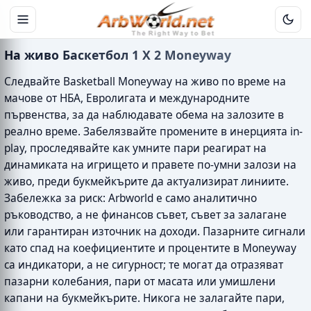
На живо Баскетбол 1 X 2 Moneyway
Следвайте Basketball Moneyway на живо по време на
мачове от НБА, Евролигата и международните
първенства, за да наблюдавате обема на залозите в
реално време. Забелязвайте промените в инерцията in-
play, проследявайте как умните пари реагират на
динамиката на игрището и правете по-умни залози на
живо, преди букмейкърите да актуализират линиите.
Забележка за риск: Arbworld е само аналитично
ръководство, а не финансов съвет, съвет за залагане
или гарантиран източник на доходи. Пазарните сигнали
като спад на коефициентите и процентите в Moneyway
са индикатори, а не сигурност; те могат да отразяват
пазарни колебания, пари от масата или умишлени
капани на букмейкърите. Никога не залагайте пари,