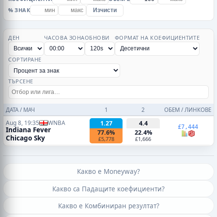
% ЗНАК
Изчисти
ДЕН
ЧАСОВА ЗОНА
ОБНОВИ
ФОРМАТ НА КОЕФИЦИЕНТИТЕ
СОРТИРАНЕ
ТЪРСЕНЕ
ДАТА / МАЧ
1
2
ОБЕМ / ЛИНКОВЕ
Aug 8, 19:35
WNBA
1.27
4.4
£7,444
Indiana Fever
77.6%
22.4%
Chicago Sky
£5,778
£1,666
Какво е Moneyway?
Какво са Падащите коефициенти?
Какво е Комбиниран резултат?