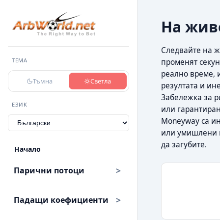
На жив
Следвайте на ж
ТЕМА
променят секун
реално време, 
Тъмна
Светла
резултата и ин
Забележка за ри
ЕЗИК
или гарантиран
Moneyway са ин
или умишлени к
да загубите.
Начало
Парични потоци
Падащи коефициенти