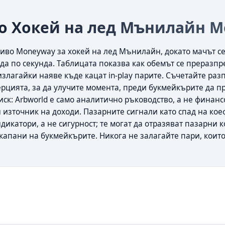
о Хокей на лед Мънилайн 
иво Moneyway за хокей на лед Мънилайн, докато мачът се
да по секунда. Таблицата показва как обемът се преразпр
излагайки наяве къде кацат in-play парите. Съчетайте ра
ерцията, за да улучите момента, преди букмейкърите да 
ск: Arbworld е само аналитично ръководство, а не финансо
 източник на доходи. Пазарните сигнали като спад на ко
дикатори, а не сигурност; те могат да отразяват пазарни 
апани на букмейкърите. Никога не залагайте пари, които