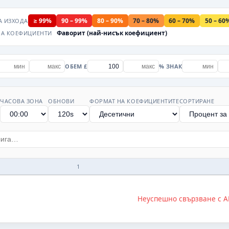
≥ 99%
90 – 99%
80 – 90%
70 – 80%
60 – 70%
50 – 60
А ИЗХОДА
Фаворит (най-нисък коефициент)
НА КОЕФИЦИЕНТИ
ОБЕМ £
% ЗНАК
ЧАСОВА ЗОНА
ОБНОВИ
ФОРМАТ НА КОЕФИЦИЕНТИТЕ
СОРТИРАНЕ
1
Неуспешно свързване с A