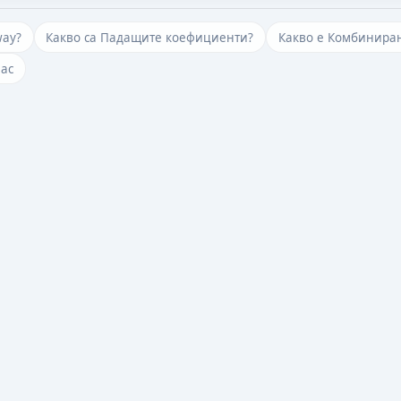
way?
Какво са Падащите коефициенти?
Какво е Комбиниран
нас