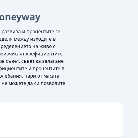
Moneyway
 развива и процентите се
еделя между изходите в
зпределението на живо с
преизчислят коефициентите.
в съвет, съвет за залагане
ефициентите и процентите в
колебания, пари от масата
 не можете да си позволите