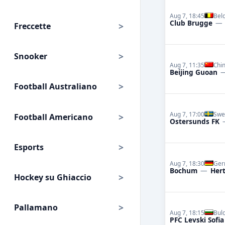
Aug 7, 18:45
Bel
Club Brugge
—
Freccette
Snooker
Aug 7, 11:35
Chi
Beijing Guoan
Football Australiano
Aug 7, 17:00
Swe
Football Americano
Ostersunds FK
Esports
Aug 7, 18:30
Ger
Bochum
—
Hert
Hockey su Ghiaccio
Pallamano
Aug 7, 18:15
Bul
PFC Levski Sofia