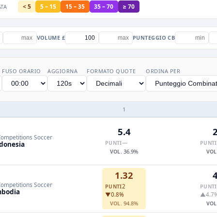
< 5
5 – 15
15 – 35
35 – 70
≥ 70
ATA
VOLUME £
PUNTEGGIO CB
FUSO ORARIO
AGGIORNA
FORMATO QUOTE
ORDINA PER
1
5.4
2
Competitions Soccer
—
donesia
PUNTI
PUNTI
36.9%
VOL.
VOL
1.32
4
Competitions Soccer
2
PUNTI
PUNTI
bodia
▼0.8%
▲4.7
94.8%
VOL.
VOL