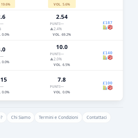
19.6%
5.6%
.
VOL.
.6
2.54
£187
—
—
PUNTI
%
▲2.4%
0.0%
69.2%
.
VOL.
10.0
.0
£140
—
PUNTI
—
▲2.0%
0.0%
.
6.5%
VOL.
.15
7.8
£100
—
—
PUNTI
0.0%
0.0%
.
VOL.
e?
Chi Siamo
Termini e Condizioni
Contattaci