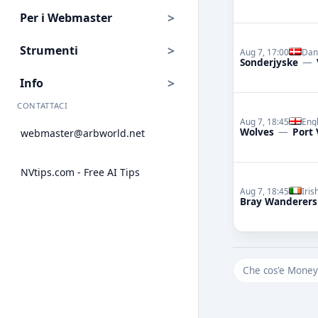
Per i Webmaster
Strumenti
Aug 7, 17:00
Dan
Sonderjyske
—
Info
CONTATTACI
Aug 7, 18:45
Engl
Wolves
—
Port 
webmaster@arbworld.net
NVtips.com - Free AI Tips
Aug 7, 18:45
Iris
Bray Wanderers
Che cos'e Mone