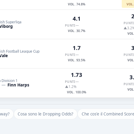
74.8%
VOL.
VOL
2
4.1
ish Superliga
PUNTI
—
Viborg
PUNTI
▲3.2
30.7%
VOL.
VOL
1.7
3
ish Football League Cup
—
Vale
PUNTI
PUNTI
93.5%
VOL.
VOL
1.73
3
h Division 1
—
PUNTI
—
Finn Harps
PUNTI
▲1.2%
VOL
100.0%
VOL.
yway?
Cosa sono le Dropping Odds?
Che cos'e il Combined Scor