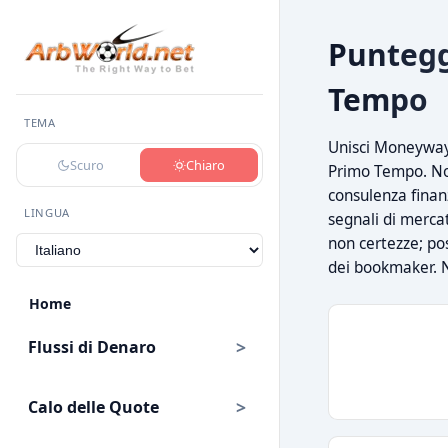
Puntegg
Tempo
TEMA
Unisci Moneyway 
Scuro
Chiaro
Primo Tempo. Not
consulenza finanz
LINGUA
segnali di mercat
non certezze; pos
dei bookmaker. N
Home
Flussi di Denaro
Calo delle Quote