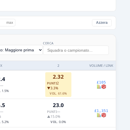
Azzera
CERCA
X
2
VOLUME / LINK
2.32
.4
£105
2
PUNTI
—
▼3.3%
1.5%
.
61.6%
VOL.
.5
23.0
£1,351
—
—
PUNTI
%
▲15.0%
5.2%
0.0%
.
VOL.