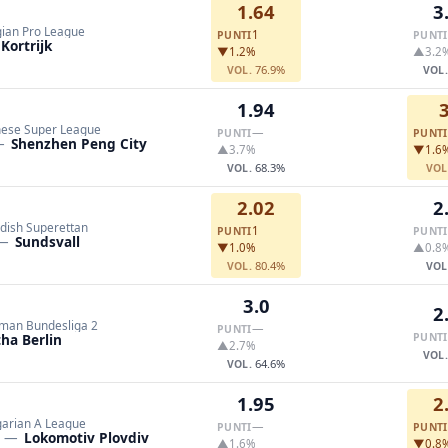
1.64
3
gian Pro League
1
PUNTI
PUNTI
Kortrijk
▼1.2%
▲3.2
76.9%
VOL.
VOL
1.94
3
nese Super League
—
PUNTI
PUNTI
—
Shenzhen Peng City
▲3.7%
▼1.6
68.3%
VOL.
VOL
2.02
2
dish Superettan
1
PUNTI
PUNTI
—
Sundsvall
▼1.0%
▲0.8
80.4%
VOL.
VOL
3.0
2
man Bundesliga 2
—
PUNTI
ha Berlin
PUNTI
▲2.7%
VOL
64.6%
VOL.
1.95
2
garian A League
—
PUNTI
PUNTI
—
Lokomotiv Plovdiv
▲1.6%
▼0.8