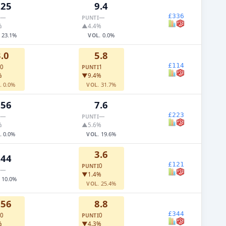
.25
9.4
£336
—
—
PUNTI
%
▲4.4%
23.1%
0.0%
.
VOL.
.0
5.8
£114
0
1
PUNTI
%
▼9.4%
0.0%
31.7%
.
VOL.
.56
7.6
£223
—
—
PUNTI
%
▲5.6%
0.0%
19.6%
.
VOL.
3.6
.44
£121
0
PUNTI
—
▼1.4%
10.0%
.
25.4%
VOL.
.56
8.8
£344
0
0
PUNTI
%
▼4.3%